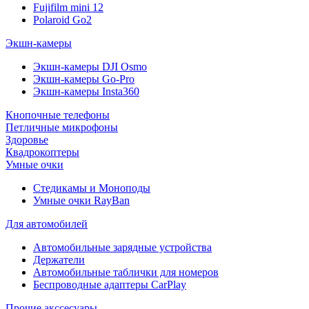
Fujifilm mini 12
Polaroid Go2
Экшн-камеры
Экшн-камеры DJI Osmo
Экшн-камеры Go-Pro
Экшн-камеры Insta360
Кнопочные телефоны
Петличные микрофоны
Здоровье
Квадрокоптеры
Умные очки
Стедикамы и Моноподы
Умные очки RayBan
Для автомобилей
Автомобильные зарядные устройства
Держатели
Автомобильные таблички для номеров
Беспроводные адаптеры CarPlay
Прочие акссесуары