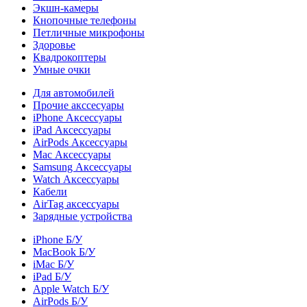
Экшн-камеры
Кнопочные телефоны
Петличные микрофоны
Здоровье
Квадрокоптеры
Умные очки
Для автомобилей
Прочие акссесуары
iPhone Аксессуары
iPad Аксессуары
AirPods Аксессуары
Mac Аксессуары
Samsung Аксессуары
Watch Аксессуары
Кабели
AirTag аксессуары
Зарядные устройства
iPhone Б/У
MacBook Б/У
iMac Б/У
iPad Б/У
Apple Watch Б/У
AirPods Б/У