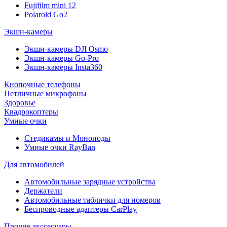
Fujifilm mini 12
Polaroid Go2
Экшн-камеры
Экшн-камеры DJI Osmo
Экшн-камеры Go-Pro
Экшн-камеры Insta360
Кнопочные телефоны
Петличные микрофоны
Здоровье
Квадрокоптеры
Умные очки
Стедикамы и Моноподы
Умные очки RayBan
Для автомобилей
Автомобильные зарядные устройства
Держатели
Автомобильные таблички для номеров
Беспроводные адаптеры CarPlay
Прочие акссесуары