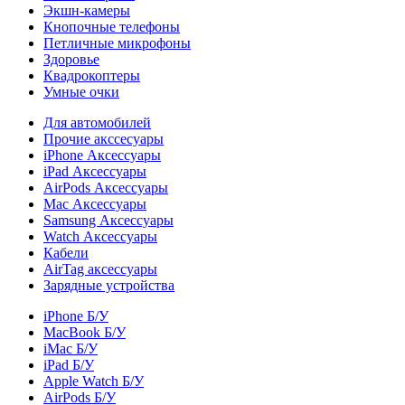
Экшн-камеры
Кнопочные телефоны
Петличные микрофоны
Здоровье
Квадрокоптеры
Умные очки
Для автомобилей
Прочие акссесуары
iPhone Аксессуары
iPad Аксессуары
AirPods Аксессуары
Mac Аксессуары
Samsung Аксессуары
Watch Аксессуары
Кабели
AirTag аксессуары
Зарядные устройства
iPhone Б/У
MacBook Б/У
iMac Б/У
iPad Б/У
Apple Watch Б/У
AirPods Б/У