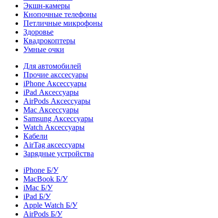
Экшн-камеры
Кнопочные телефоны
Петличные микрофоны
Здоровье
Квадрокоптеры
Умные очки
Для автомобилей
Прочие акссесуары
iPhone Аксессуары
iPad Аксессуары
AirPods Аксессуары
Mac Аксессуары
Samsung Аксессуары
Watch Аксессуары
Кабели
AirTag аксессуары
Зарядные устройства
iPhone Б/У
MacBook Б/У
iMac Б/У
iPad Б/У
Apple Watch Б/У
AirPods Б/У