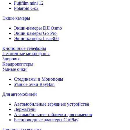
Fujifilm mini 12
Polaroid Go2
Экшн-камеры
Экшн-камеры DJI Osmo
Экшн-камеры Go-Pro
Экшн-камеры Insta360
Кнопочные телефоны
Петличные микрофоны
Здоровье
Квадрокоптеры
Умные очки
Стедикамы и Моноподы
Умные очки RayBan
Для автомобилей
Автомобильные зарядные устройства
Держатели
Автомобильные таблички для номеров
Беспроводные адаптеры CarPlay
Прочие акссесуары