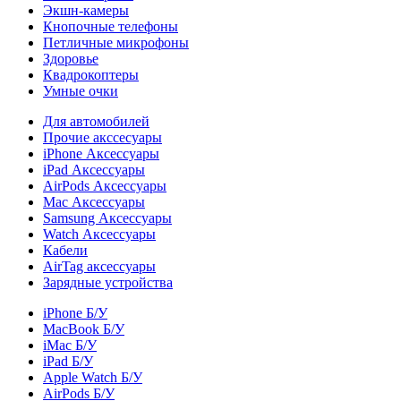
Экшн-камеры
Кнопочные телефоны
Петличные микрофоны
Здоровье
Квадрокоптеры
Умные очки
Для автомобилей
Прочие акссесуары
iPhone Аксессуары
iPad Аксессуары
AirPods Аксессуары
Mac Аксессуары
Samsung Аксессуары
Watch Аксессуары
Кабели
AirTag аксессуары
Зарядные устройства
iPhone Б/У
MacBook Б/У
iMac Б/У
iPad Б/У
Apple Watch Б/У
AirPods Б/У