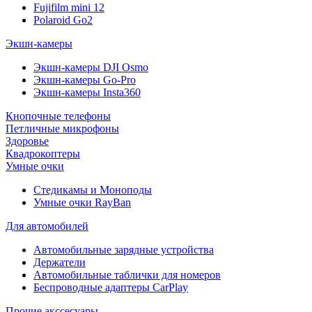
Fujifilm mini 12
Polaroid Go2
Экшн-камеры
Экшн-камеры DJI Osmo
Экшн-камеры Go-Pro
Экшн-камеры Insta360
Кнопочные телефоны
Петличные микрофоны
Здоровье
Квадрокоптеры
Умные очки
Стедикамы и Моноподы
Умные очки RayBan
Для автомобилей
Автомобильные зарядные устройства
Держатели
Автомобильные таблички для номеров
Беспроводные адаптеры CarPlay
Прочие акссесуары