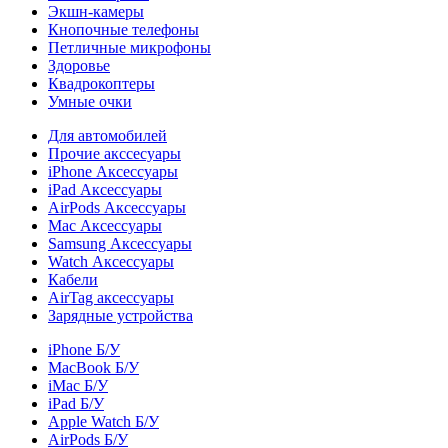
Экшн-камеры
Кнопочные телефоны
Петличные микрофоны
Здоровье
Квадрокоптеры
Умные очки
Для автомобилей
Прочие акссесуары
iPhone Аксессуары
iPad Аксессуары
AirPods Аксессуары
Mac Аксессуары
Samsung Аксессуары
Watch Аксессуары
Кабели
AirTag аксессуары
Зарядные устройства
iPhone Б/У
MacBook Б/У
iMac Б/У
iPad Б/У
Apple Watch Б/У
AirPods Б/У