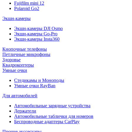
Fujifilm mini 12
Polaroid Go2
Экшн-камеры
Экшн-камеры DJI Osmo
Экшн-камеры Go-Pro
Экшн-камеры Insta360
Кнопочные телефоны
Петличные микрофоны
Здоровье
Квадрокоптеры
Умные очки
Стедикамы и Моноподы
Умные очки RayBan
Для автомобилей
Автомобильные зарядные устройства
Держатели
Автомобильные таблички для номеров
Беспроводные адаптеры CarPlay
Прочие акссесуары