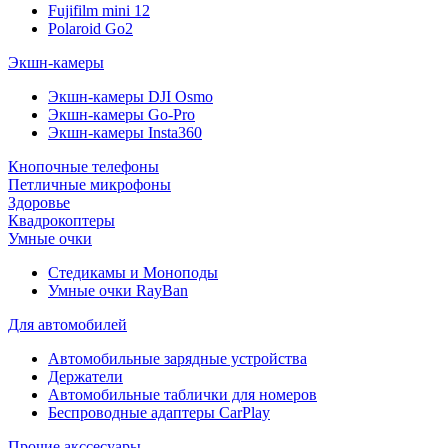
Fujifilm mini 12
Polaroid Go2
Экшн-камеры
Экшн-камеры DJI Osmo
Экшн-камеры Go-Pro
Экшн-камеры Insta360
Кнопочные телефоны
Петличные микрофоны
Здоровье
Квадрокоптеры
Умные очки
Стедикамы и Моноподы
Умные очки RayBan
Для автомобилей
Автомобильные зарядные устройства
Держатели
Автомобильные таблички для номеров
Беспроводные адаптеры CarPlay
Прочие акссесуары