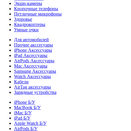
Экшн-камеры
Кнопочные телефоны
Петличные микрофоны
Здоровье
Квадрокоптеры
Умные очки
Для автомобилей
Прочие акссесуары
iPhone Аксессуары
iPad Аксессуары
AirPods Аксессуары
Mac Аксессуары
Samsung Аксессуары
Watch Аксессуары
Кабели
AirTag аксессуары
Зарядные устройства
iPhone Б/У
MacBook Б/У
iMac Б/У
iPad Б/У
Apple Watch Б/У
AirPods Б/У