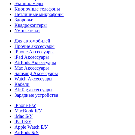
Экшн-камеры
Кнопочные телефоны
Петличные микрофоны
Здоровье
Квадрокоптеры
Умные очки
Для автомобилей
Прочие акссесуары
iPhone Аксессуары
iPad Аксессуары
AirPods Аксессуары
Mac Аксессуары
Samsung Аксессуары
Watch Аксессуары
Кабели
AirTag аксессуары
Зарядные устройства
iPhone Б/У
MacBook Б/У
iMac Б/У
iPad Б/У
Apple Watch Б/У
AirPods Б/У