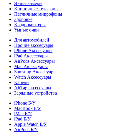
Экшн-камеры
Кнопочные телефоны
Петличные микрофоны
Здоровье
Квадрокоптеры
Умные очки
Для автомобилей
Прочие акссесуары
iPhone Аксессуары
iPad Аксессуары
AirPods Аксессуары
Mac Аксессуары
Samsung Аксессуары
Watch Аксессуары
Кабели
AirTag аксессуары
Зарядные устройства
iPhone Б/У
MacBook Б/У
iMac Б/У
iPad Б/У
Apple Watch Б/У
AirPods Б/У