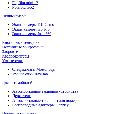
Fujifilm mini 12
Polaroid Go2
Экшн-камеры
Экшн-камеры DJI Osmo
Экшн-камеры Go-Pro
Экшн-камеры Insta360
Кнопочные телефоны
Петличные микрофоны
Здоровье
Квадрокоптеры
Умные очки
Стедикамы и Моноподы
Умные очки RayBan
Для автомобилей
Автомобильные зарядные устройства
Держатели
Автомобильные таблички для номеров
Беспроводные адаптеры CarPlay
Прочие акссесуары