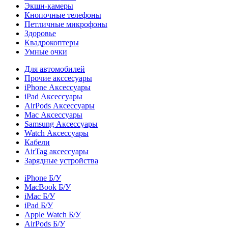
Экшн-камеры
Кнопочные телефоны
Петличные микрофоны
Здоровье
Квадрокоптеры
Умные очки
Для автомобилей
Прочие акссесуары
iPhone Аксессуары
iPad Аксессуары
AirPods Аксессуары
Mac Аксессуары
Samsung Аксессуары
Watch Аксессуары
Кабели
AirTag аксессуары
Зарядные устройства
iPhone Б/У
MacBook Б/У
iMac Б/У
iPad Б/У
Apple Watch Б/У
AirPods Б/У