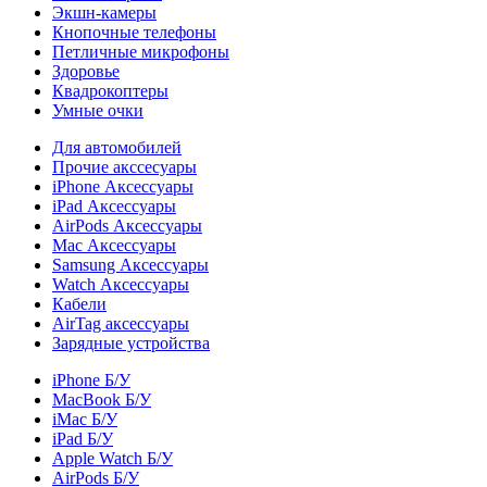
Экшн-камеры
Кнопочные телефоны
Петличные микрофоны
Здоровье
Квадрокоптеры
Умные очки
Для автомобилей
Прочие акссесуары
iPhone Аксессуары
iPad Аксессуары
AirPods Аксессуары
Mac Аксессуары
Samsung Аксессуары
Watch Аксессуары
Кабели
AirTag аксессуары
Зарядные устройства
iPhone Б/У
MacBook Б/У
iMac Б/У
iPad Б/У
Apple Watch Б/У
AirPods Б/У