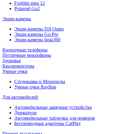
Fujifilm mini 12
Polaroid Go2
Экшн-камеры
Экшн-камеры DJI Osmo
Экшн-камеры Go-Pro
Экшн-камеры Insta360
Кнопочные телефоны
Петличные микрофоны
Здоровье
Квадрокоптеры
Умные очки
Стедикамы и Моноподы
Умные очки RayBan
Для автомобилей
Автомобильные зарядные устройства
Держатели
Автомобильные таблички для номеров
Беспроводные адаптеры CarPlay
Прочие акссесуары