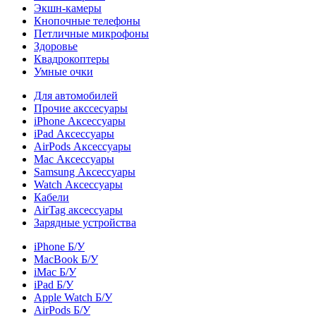
Экшн-камеры
Кнопочные телефоны
Петличные микрофоны
Здоровье
Квадрокоптеры
Умные очки
Для автомобилей
Прочие акссесуары
iPhone Аксессуары
iPad Аксессуары
AirPods Аксессуары
Mac Аксессуары
Samsung Аксессуары
Watch Аксессуары
Кабели
AirTag аксессуары
Зарядные устройства
iPhone Б/У
MacBook Б/У
iMac Б/У
iPad Б/У
Apple Watch Б/У
AirPods Б/У