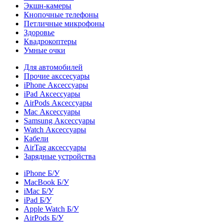
Экшн-камеры
Кнопочные телефоны
Петличные микрофоны
Здоровье
Квадрокоптеры
Умные очки
Для автомобилей
Прочие акссесуары
iPhone Аксессуары
iPad Аксессуары
AirPods Аксессуары
Mac Аксессуары
Samsung Аксессуары
Watch Аксессуары
Кабели
AirTag аксессуары
Зарядные устройства
iPhone Б/У
MacBook Б/У
iMac Б/У
iPad Б/У
Apple Watch Б/У
AirPods Б/У