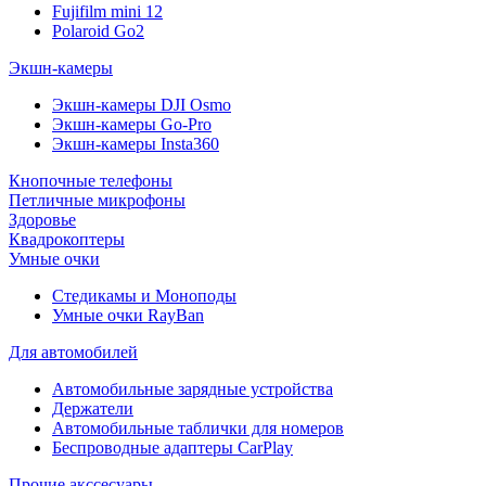
Fujifilm mini 12
Polaroid Go2
Экшн-камеры
Экшн-камеры DJI Osmo
Экшн-камеры Go-Pro
Экшн-камеры Insta360
Кнопочные телефоны
Петличные микрофоны
Здоровье
Квадрокоптеры
Умные очки
Стедикамы и Моноподы
Умные очки RayBan
Для автомобилей
Автомобильные зарядные устройства
Держатели
Автомобильные таблички для номеров
Беспроводные адаптеры CarPlay
Прочие акссесуары