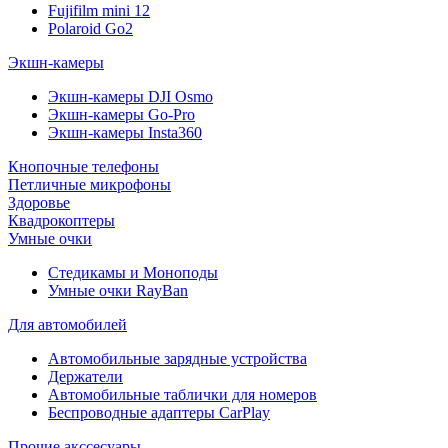
Fujifilm mini 12
Polaroid Go2
Экшн-камеры
Экшн-камеры DJI Osmo
Экшн-камеры Go-Pro
Экшн-камеры Insta360
Кнопочные телефоны
Петличные микрофоны
Здоровье
Квадрокоптеры
Умные очки
Стедикамы и Моноподы
Умные очки RayBan
Для автомобилей
Автомобильные зарядные устройства
Держатели
Автомобильные таблички для номеров
Беспроводные адаптеры CarPlay
Прочие акссесуары