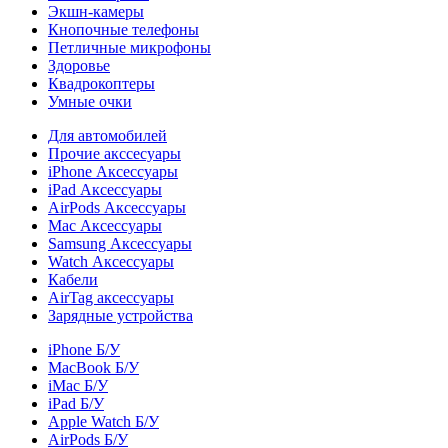
Экшн-камеры
Кнопочные телефоны
Петличные микрофоны
Здоровье
Квадрокоптеры
Умные очки
Для автомобилей
Прочие акссесуары
iPhone Аксессуары
iPad Аксессуары
AirPods Аксессуары
Mac Аксессуары
Samsung Аксессуары
Watch Аксессуары
Кабели
AirTag аксессуары
Зарядные устройства
iPhone Б/У
MacBook Б/У
iMac Б/У
iPad Б/У
Apple Watch Б/У
AirPods Б/У