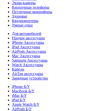
Экшн-камеры
Кнопочные телефоны
Петличные микрофоны
Здоровье
Квадрокоптеры
Умные очки
Для автомобилей
Прочие акссесуары
iPhone Аксессуары
iPad Аксессуары
AirPods Аксессуары
Mac Аксессуары
Samsung Аксессуары
Watch Аксессуары
Кабели
AirTag аксессуары
Зарядные устройства
iPhone Б/У
MacBook Б/У
iMac Б/У
iPad Б/У
Apple Watch Б/У
AirPods Б/У