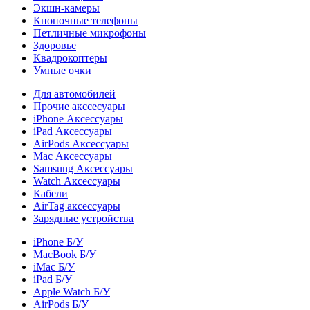
Экшн-камеры
Кнопочные телефоны
Петличные микрофоны
Здоровье
Квадрокоптеры
Умные очки
Для автомобилей
Прочие акссесуары
iPhone Аксессуары
iPad Аксессуары
AirPods Аксессуары
Mac Аксессуары
Samsung Аксессуары
Watch Аксессуары
Кабели
AirTag аксессуары
Зарядные устройства
iPhone Б/У
MacBook Б/У
iMac Б/У
iPad Б/У
Apple Watch Б/У
AirPods Б/У