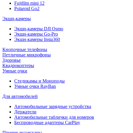
Fujifilm mini 12
Polaroid Go2
Экшн-камеры
Экшн-камеры DJI Osmo
Экшн-камеры Go-Pro
Экшн-камеры Insta360
Кнопочные телефоны
Петличные микрофоны
Здоровье
Квадрокоптеры
Умные очки
Стедикамы и Моноподы
Умные очки RayBan
Для автомобилей
Автомобильные зарядные устройства
Держатели
Автомобильные таблички для номеров
Беспроводные адаптеры CarPlay
Прочие акссесуары