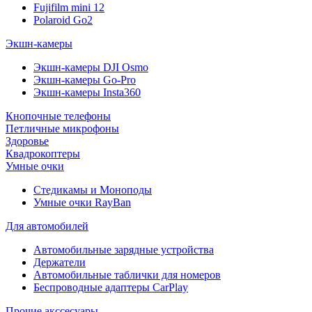
Fujifilm mini 12
Polaroid Go2
Экшн-камеры
Экшн-камеры DJI Osmo
Экшн-камеры Go-Pro
Экшн-камеры Insta360
Кнопочные телефоны
Петличные микрофоны
Здоровье
Квадрокоптеры
Умные очки
Стедикамы и Моноподы
Умные очки RayBan
Для автомобилей
Автомобильные зарядные устройства
Держатели
Автомобильные таблички для номеров
Беспроводные адаптеры CarPlay
Прочие акссесуары