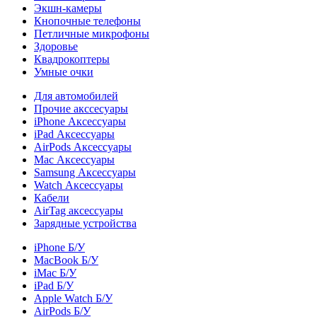
Экшн-камеры
Кнопочные телефоны
Петличные микрофоны
Здоровье
Квадрокоптеры
Умные очки
Для автомобилей
Прочие акссесуары
iPhone Аксессуары
iPad Аксессуары
AirPods Аксессуары
Mac Аксессуары
Samsung Аксессуары
Watch Аксессуары
Кабели
AirTag аксессуары
Зарядные устройства
iPhone Б/У
MacBook Б/У
iMac Б/У
iPad Б/У
Apple Watch Б/У
AirPods Б/У