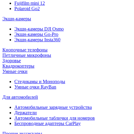
Fujifilm mini 12
Polaroid Go2
Экшн-камеры
Экшн-камеры DJI Osmo
Экшн-камеры Go-Pro
Экшн-камеры Insta360
Кнопочные телефоны
Петличные микрофоны
Здоровье
Квадрокоптеры
Умные очки
Стедикамы и Моноподы
Умные очки RayBan
Для автомобилей
Автомобильные зарядные устройства
Держатели
Автомобильные таблички для номеров
Беспроводные адаптеры CarPlay
Прочие акссесуары