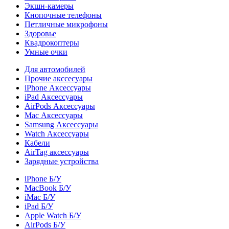
Экшн-камеры
Кнопочные телефоны
Петличные микрофоны
Здоровье
Квадрокоптеры
Умные очки
Для автомобилей
Прочие акссесуары
iPhone Аксессуары
iPad Аксессуары
AirPods Аксессуары
Mac Аксессуары
Samsung Аксессуары
Watch Аксессуары
Кабели
AirTag аксессуары
Зарядные устройства
iPhone Б/У
MacBook Б/У
iMac Б/У
iPad Б/У
Apple Watch Б/У
AirPods Б/У