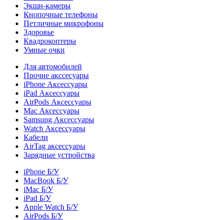
Экшн-камеры
Кнопочные телефоны
Петличные микрофоны
Здоровье
Квадрокоптеры
Умные очки
Для автомобилей
Прочие акссесуары
iPhone Аксессуары
iPad Аксессуары
AirPods Аксессуары
Mac Аксессуары
Samsung Аксессуары
Watch Аксессуары
Кабели
AirTag аксессуары
Зарядные устройства
iPhone Б/У
MacBook Б/У
iMac Б/У
iPad Б/У
Apple Watch Б/У
AirPods Б/У