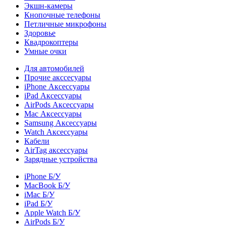
Экшн-камеры
Кнопочные телефоны
Петличные микрофоны
Здоровье
Квадрокоптеры
Умные очки
Для автомобилей
Прочие акссесуары
iPhone Аксессуары
iPad Аксессуары
AirPods Аксессуары
Mac Аксессуары
Samsung Аксессуары
Watch Аксессуары
Кабели
AirTag аксессуары
Зарядные устройства
iPhone Б/У
MacBook Б/У
iMac Б/У
iPad Б/У
Apple Watch Б/У
AirPods Б/У