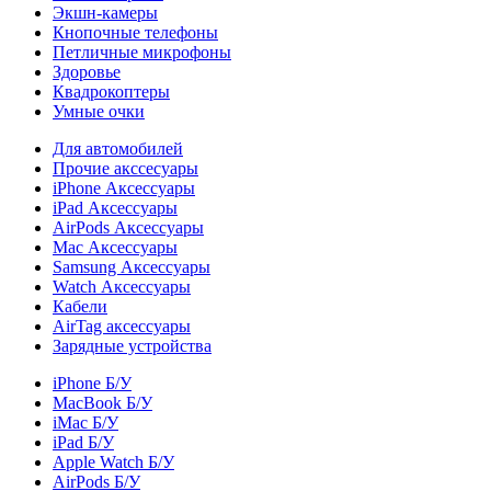
Экшн-камеры
Кнопочные телефоны
Петличные микрофоны
Здоровье
Квадрокоптеры
Умные очки
Для автомобилей
Прочие акссесуары
iPhone Аксессуары
iPad Аксессуары
AirPods Аксессуары
Mac Аксессуары
Samsung Аксессуары
Watch Аксессуары
Кабели
AirTag аксессуары
Зарядные устройства
iPhone Б/У
MacBook Б/У
iMac Б/У
iPad Б/У
Apple Watch Б/У
AirPods Б/У