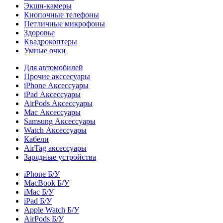
Экшн-камеры
Кнопочные телефоны
Петличные микрофоны
Здоровье
Квадрокоптеры
Умные очки
Для автомобилей
Прочие акссесуары
iPhone Аксессуары
iPad Аксессуары
AirPods Аксессуары
Mac Аксессуары
Samsung Аксессуары
Watch Аксессуары
Кабели
AirTag аксессуары
Зарядные устройства
iPhone Б/У
MacBook Б/У
iMac Б/У
iPad Б/У
Apple Watch Б/У
AirPods Б/У