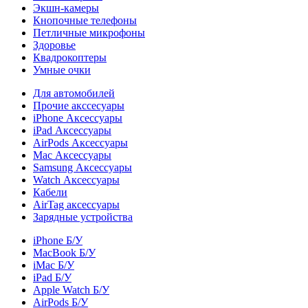
Экшн-камеры
Кнопочные телефоны
Петличные микрофоны
Здоровье
Квадрокоптеры
Умные очки
Для автомобилей
Прочие акссесуары
iPhone Аксессуары
iPad Аксессуары
AirPods Аксессуары
Mac Аксессуары
Samsung Аксессуары
Watch Аксессуары
Кабели
AirTag аксессуары
Зарядные устройства
iPhone Б/У
MacBook Б/У
iMac Б/У
iPad Б/У
Apple Watch Б/У
AirPods Б/У