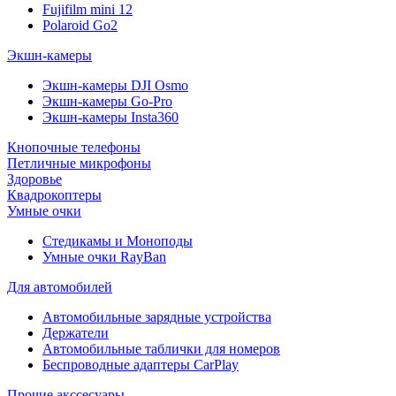
Fujifilm mini 12
Polaroid Go2
Экшн-камеры
Экшн-камеры DJI Osmo
Экшн-камеры Go-Pro
Экшн-камеры Insta360
Кнопочные телефоны
Петличные микрофоны
Здоровье
Квадрокоптеры
Умные очки
Стедикамы и Моноподы
Умные очки RayBan
Для автомобилей
Автомобильные зарядные устройства
Держатели
Автомобильные таблички для номеров
Беспроводные адаптеры CarPlay
Прочие акссесуары