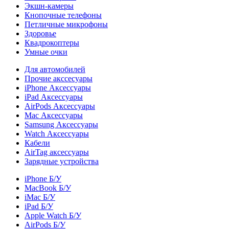
Экшн-камеры
Кнопочные телефоны
Петличные микрофоны
Здоровье
Квадрокоптеры
Умные очки
Для автомобилей
Прочие акссесуары
iPhone Аксессуары
iPad Аксессуары
AirPods Аксессуары
Mac Аксессуары
Samsung Аксессуары
Watch Аксессуары
Кабели
AirTag аксессуары
Зарядные устройства
iPhone Б/У
MacBook Б/У
iMac Б/У
iPad Б/У
Apple Watch Б/У
AirPods Б/У