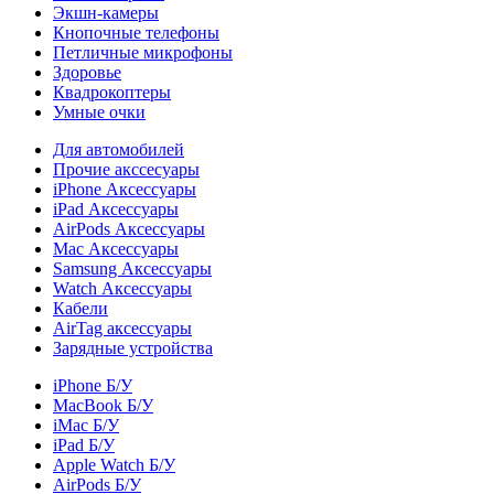
Экшн-камеры
Кнопочные телефоны
Петличные микрофоны
Здоровье
Квадрокоптеры
Умные очки
Для автомобилей
Прочие акссесуары
iPhone Аксессуары
iPad Аксессуары
AirPods Аксессуары
Mac Аксессуары
Samsung Аксессуары
Watch Аксессуары
Кабели
AirTag аксессуары
Зарядные устройства
iPhone Б/У
MacBook Б/У
iMac Б/У
iPad Б/У
Apple Watch Б/У
AirPods Б/У