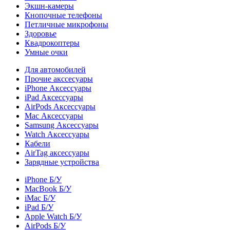
Экшн-камеры
Кнопочные телефоны
Петличные микрофоны
Здоровье
Квадрокоптеры
Умные очки
Для автомобилей
Прочие акссесуары
iPhone Аксессуары
iPad Аксессуары
AirPods Аксессуары
Mac Аксессуары
Samsung Аксессуары
Watch Аксессуары
Кабели
AirTag аксессуары
Зарядные устройства
iPhone Б/У
MacBook Б/У
iMac Б/У
iPad Б/У
Apple Watch Б/У
AirPods Б/У