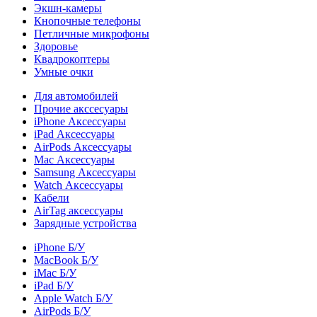
Экшн-камеры
Кнопочные телефоны
Петличные микрофоны
Здоровье
Квадрокоптеры
Умные очки
Для автомобилей
Прочие акссесуары
iPhone Аксессуары
iPad Аксессуары
AirPods Аксессуары
Mac Аксессуары
Samsung Аксессуары
Watch Аксессуары
Кабели
AirTag аксессуары
Зарядные устройства
iPhone Б/У
MacBook Б/У
iMac Б/У
iPad Б/У
Apple Watch Б/У
AirPods Б/У